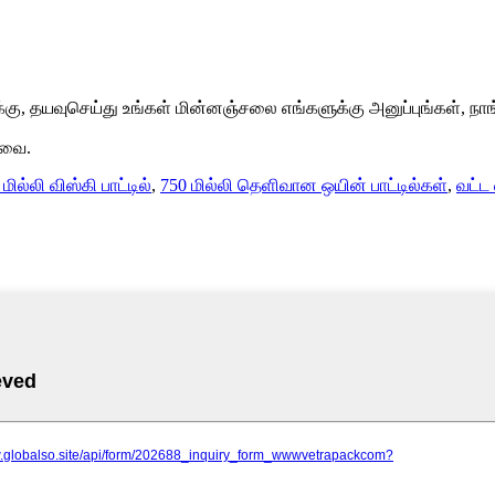
கு, தயவுசெய்து உங்கள் மின்னஞ்சலை எங்களுக்கு அனுப்புங்கள், நாங்
டவை.
மில்லி விஸ்கி பாட்டில்
,
750 மில்லி தெளிவான ஒயின் பாட்டில்கள்
,
வட்ட 