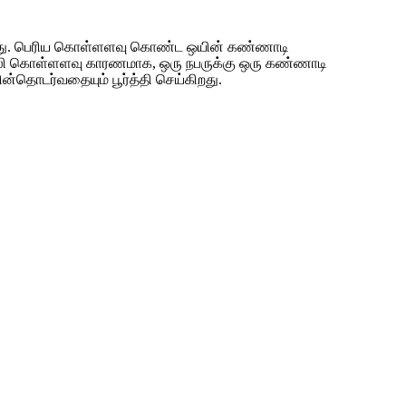
ுகிறது. பெரிய கொள்ளளவு கொண்ட ஒயின் கண்ணாடி
7 மில்லி கொள்ளளவு காரணமாக, ஒரு நபருக்கு ஒரு கண்ணாடி
்தொடர்வதையும் பூர்த்தி செய்கிறது.