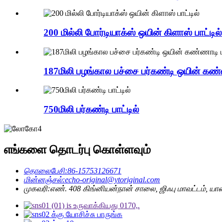
200 மில்லி போர்டியாக்ஸ் ஒயின் கிளாஸ் பாட்டில்
187மிலி பழங்கால பச்சை பர்கண்டி ஒயின் கண்ண
750மிலி பர்கண்டி பாட்டில்
எங்களை தொடர்பு கொள்ளவும்
தொலைபேசி:
86-15753126671
மின்னஞ்சல்:
echo-original@ytoriginal.com
முகவரி:
எண். 408 கிங்னியன்நான் சாலை, ஜிஃபு மாவட்டம், ய