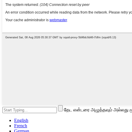
தேட என்டரை அழுத்தவும் அல்லது ம
English
French
German