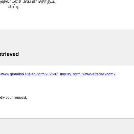
தல்/ பசை லேபிள்/ தொகுப்பு
பெட்டி