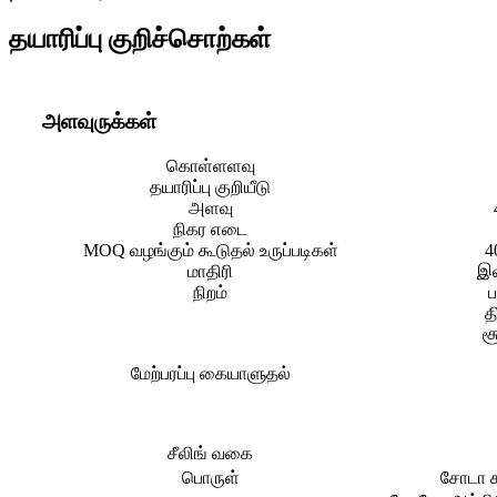
தயாரிப்பு குறிச்சொற்கள்
அளவுருக்கள்
கொள்ளளவு
தயாரிப்பு குறியீடு
அளவு
நிகர எடை
MOQ வழங்கும் கூடுதல் உருப்படிகள்
4
மாதிரி
இல
நிறம்
த
ச
மேற்பரப்பு கையாளுதல்
சீலிங் வகை
பொருள்
சோடா ச