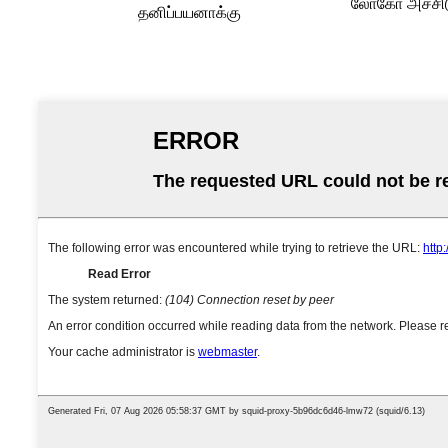
லோகோ அச்சிடு
தனிப்பயனாக்கு