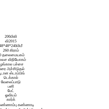
200மிலி
வி2015
48*48*240மிமீ
260 கிராம்
0 தலைமையகம்
வச விநியோகம்
பழங்கால பச்சை
ிரை அச்சிடுதல்
ூடான ஸ்டாம்பிங்
டெக்கால்
வேலைப்பாடு
பனி
மேட்
ஓவியம்
கார்க்
ுண்ணாம்பு கண்ணாடி