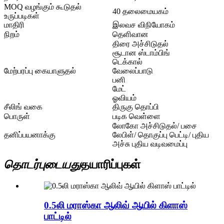
MOQ வழங்கும் கூடுதல்
40 தலைமையகம்
உருப்படிகள்
மாதிரி
இலவச விநியோகம்
நிறம்
தெளிவான
திரை அச்சிடுதல்
சூடான ஸ்டாம்பிங்
டெக்கால்
மேற்பரப்பு கையாளுதல்
வேலைப்பாடு
பனி
மேட்
ஓவியம்
சீலிங் வகை
திருகு தொப்பி
பொருள்
படிக வெள்ளை
லோகோ அச்சிடுதல்/ பசை
தனிப்பயனாக்கு
லேபிள்/ தொகுப்பு பெட்டி/ புதிய
அச்சு புதிய வடிவமைப்பு
தொடர்புடையது
தயாரிப்புகள்
0.5லி மராஸ்கா ஆலிவ் ஆயில் கிளாஸ்
பாட்டில்