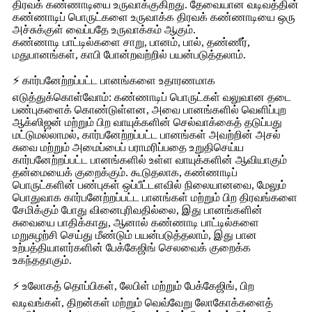
திரவக் கண்ணாடியை உருவாக்குகிறது. தேவையான வடிவத்தின்
கண்ணாடிப் பொருட்களை உருவாக்க திரவக் கண்ணாடியை ஒரு
அச்சுக்குள் வைப்பதே உருவாக்கம் ஆகும்.
கண்ணாடி பாட்டில்களை சாறு, பானம், பால், தண்ணீர்,
மதுபானங்கள், காபி போன்றவற்றில் பயன்படுத்தலாம்.
⚡ கார்பனேற்றப்பட்ட பானங்களை உதாரணமாக
எடுத்துக்கொள்வோம்: கண்ணாடிப் பொருட்கள் வலுவான தடை
பண்புகளைக் கொண்டுள்ளன, அவை பானங்களில் வெளிப்புற
ஆக்ஸிஜன் மற்றும் பிற வாயுக்களின் செல்வாக்கைத் தடுப்பது
மட்டுமல்லாமல், கார்பனேற்றப்பட்ட பானங்கள் அவற்றின் அசல்
சுவை மற்றும் அமைப்பைப் பராமரிப்பதை உறுதிசெய்ய
கார்பனேற்றப்பட்ட பானங்களில் உள்ள வாயுக்களின் ஆவியாகும்
தன்மையைக் குறைக்கும். கூடுதலாக, கண்ணாடிப்
பொருட்களின் பண்புகள் ஒப்பீட்டளவில் நிலையானவை, மேலும்
பொதுவாக கார்பனேற்றப்பட்ட பானங்கள் மற்றும் பிற திரவங்களை
சேமிக்கும் போது வினைபுரிவதில்லை, இது பானங்களின்
சுவையை பாதிக்காது, ஆனால் கண்ணாடி பாட்டில்களை
மறுசுழற்சி செய்து மீண்டும் பயன்படுத்தலாம், இது பான
உற்பத்தியாளர்களின் பேக்கேஜிங் செலவைக் குறைக்க
உகந்ததாகும்.
⚡ உலோகத் தொப்பிகள், லேபிள் மற்றும் பேக்கேஜிங், பிற
வடிவங்கள், திறன்கள் மற்றும் வெவ்வேறு லோகோக்களைத்