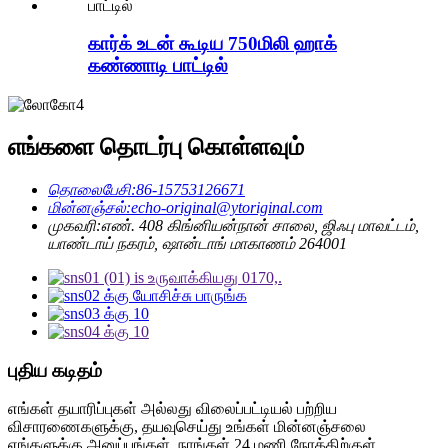
கார்க் உடன் கூடிய 750மிலி ஹாக்
கண்ணாடி பாட்டில்
எங்களை தொடர்பு கொள்ளவும்
தொலைபேசி:
86-15753126671
மின்னஞ்சல்:
echo-original@ytoriginal.com
முகவரி:
எண். 408 கிங்னியன்நான் சாலை, ஜிஃபு மாவட்டம்,
யாண்டாய் நகரம், ஷான்டாங் மாகாணம் 264001
புதிய கடிதம்
எங்கள் தயாரிப்புகள் அல்லது விலைப்பட்டியல் பற்றிய
விசாரணைகளுக்கு, தயவுசெய்து உங்கள் மின்னஞ்சலை
எங்களுக்கு அனுப்புங்கள், நாங்கள் 24 மணி நேரத்திற்குள்