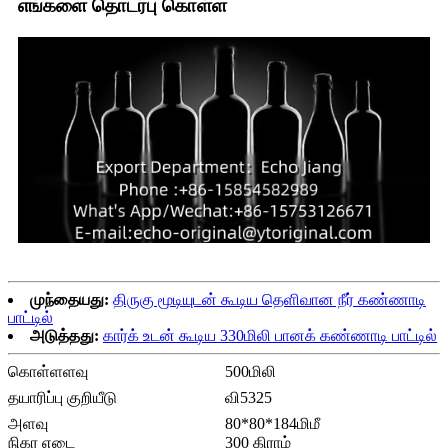
எங்களை தொடர்பு கொள்ள
முந்தையது:
திருகு மூடியுடன் கூடிய தெளிவான நீர் கண்ணாடி
பாட்டில்
அடுத்தது:
கார்க் உடன் கூடிய 330மிலி பானக் கண்ணாடி பாட்டில்
கொள்ளளவு
500மிலி
தயாரிப்பு குறியீடு
வி5325
அளவு
80*80*184மிமீ
நிகர எடை
300 கிராம்