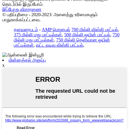
தொடர்பில் இருப்போம்.
இப்போது விசாரணை
© பதிப்புரிமை - 2020-2023: அனைத்து உரிமைகளும்
பாதுகாக்கப்பட்டவை.
தளவரைபடம்
-
AMP மொபைல்
700 மில்லி விஸ்கி பாட்டில்
,
375 மில்லி மது பாட்டில்கள்
,
500 மில்லி ஒயின் பாட்டில்
,
750
மில்லி மது பாட்டில்கள்
,
750 மில்லி தெளிவான ஒயின்
பாட்டில்கள்
,
வட்ட வடிவ விஸ்கி பாட்டில்
,
மின்னஞ்சல் அனுப்பு
x