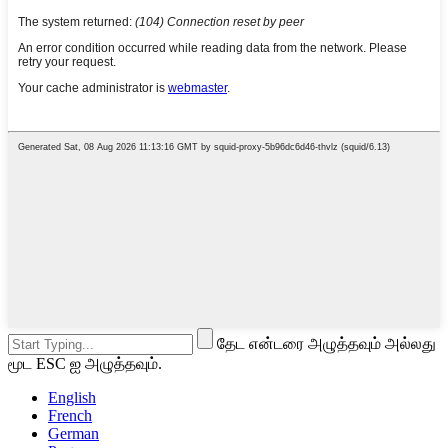
தேட என்டரை அழுத்தவும் அல்லது
மூட ESC ஐ அழுத்தவும்.
English
French
German