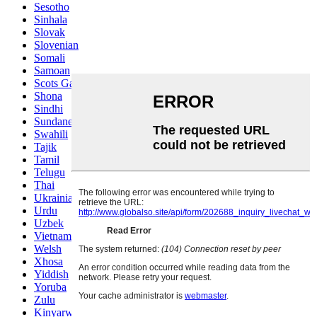
Sesotho
Sinhala
Slovak
Slovenian
Somali
Samoan
Scots Gaelic
Shona
Sindhi
Sundanese
Swahili
Tajik
Tamil
Telugu
Thai
Ukrainian
Urdu
Uzbek
Vietnamese
Welsh
Xhosa
Yiddish
Yoruba
Zulu
Kinyarwanda