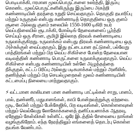
பொடியாக்கி, ஈரமான மூலப்பொருட்களை உலர்த்தி, இரும்பு
கொண்ட மூலப்பொருட்களிலிருந்து இரும்பை அகற்றி
கண்ணாடியின் தரத்தை உறுதி செய்வதாகும். தொகுதி தயாரிப்பு
மற்றும் உருகுதல் என்பது கண்ணாடித் தொகுதியை ஒரு குளம்
சூளை அல்லது குளம் உலையில் 1550-1600 டிகிரி உயர்
வெப்பநிலையில் சூடாக்கி, மோல்டிங் தேவைகளைப் பூர்த்தி
செய்யும் ஒரு சீரான, குமிழி இல்லாத திரவக் கண்ணாடியை
உருவாக்குகிறது. உருவாக்கம் என்பது திரவக் கண்ணாடியை ஒரு
அச்சுக்குள் வைப்பதாகும், இது தட்டையான தட்டுகள், பல்வேறு
பாத்திரங்கள் மற்றும் பிற வெப்ப சிகிச்சை போன்ற தேவையான
வடிவத்தின் கண்ணாடி பொருட்களை உருவாக்குவதாகும். வெப்ப
சிகிச்சை என்பது கண்ணாடியின் உள்ளே அழுத்தத்தை
நீக்குதல், கட்டப் பிரிப்பு அல்லது படிகமாக்கல் மற்றும் அனீலிங்,
தணித்தல் மற்றும் பிற செயல்முறைகள் மூலம் கண்ணாடியின்
கட்டமைப்பு நிலையை மாற்றுவதாகும்.
⚡ வட்டமான காலியான பான கண்ணாடி பாட்டில்கள் சாறு, பானம்,
பால், தண்ணீர், மதுபானங்கள், காபி போன்றவற்றுக்கு ஏற்றவை.
மூடி, லேபிள் மற்றும் பேக்கேஜிங், பிற வடிவங்கள், கொள்ளளவுகள்
மற்றும் வெவ்வேறு லோகோக்களைத் தனிப்பயனாக்க ஆதரவு,
ஏதேனும் கேள்விகள் உள்ளிட்ட ஒரே இடத்தில் சேவையை நாங்கள்
வழங்குகிறோம். எந்த நேரத்திலும் எங்களைத் தொடர்பு கொள்ள
தயங்க வேண்டாம்.