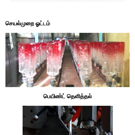
செயல்முறை ஓட்டம்
பெயிண்ட் தெளித்தல்