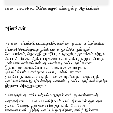
உங்கள் செய்தியை இங்கே எழுதி எங்களுக்கு அனுப்புங்கள்.
அம்சங்கள்
⚡ எங்கள் உற்பத்திப் பட்டறையில், கண்ணாடி பான பாட்டில்களின்
உற்பத்தி செயல்முறை முக்கியமாக மூலப்பொருள் முன்
செயலாக்கம், தொகுதி தயாரிப்பு, உருகுதல், உருவாக்கம் மற்றும்
வெப்ப சிகிச்சை ஆகிய படிகளை உள்ளடக்கியது. மூலப்பொருள்
முன் செயலாக்கம் என்பது மொத்த மூலப்பொருட்களை
(குவார்ட்ஸ் மணல், சோடா சாம்பல், சுண்ணாம்புக்கல்,
ஃபெல்ட்ஸ்பார் போன்றவை) பொடியாக்கி, ஈரமான
மூலப்பொருட்களை உலர்த்தி, கண்ணாடியின் தரத்தை உறுதி
செய்வதற்காக இரும்புச்சத்து கொண்ட மூலப்பொருட்களிலிருந்து
இரும்பை அகற்றுவதாகும்.
⚡ தொகுதி தயாரிப்பு மற்றும் உருகுதல் என்பது கண்ணாடித்
தொகுதியை 1550-1600 டிகிரி உயர் வெப்பநிலையில் ஒரு குள
சூளை அல்லது குள உலையில் சூடாக்கி, மோல்டிங்
தேவைகளைப் பூர்த்தி செய்யும் ஒரு சீரான, குமிழி இல்லாத